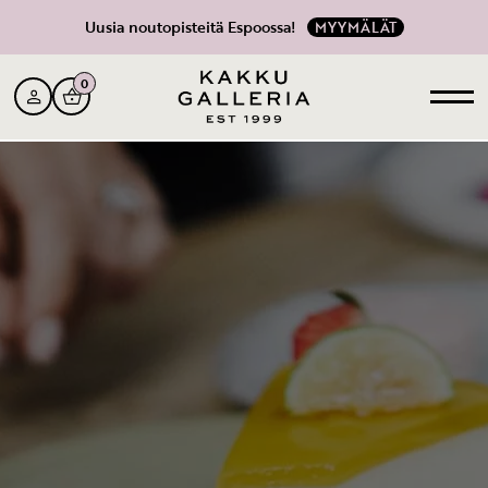
Uusia noutopisteitä Espoossa!
MYYMÄLÄT
0