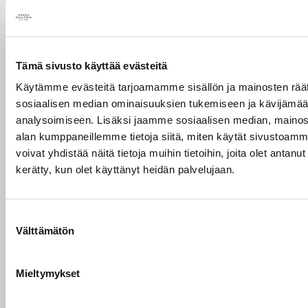
Yksittäinen
4,80
€
Tämä sivusto käyttää evästeitä
Käytämme evästeitä tarjoamamme sisällön ja mainosten räät
sosiaalisen median ominaisuuksien tukemiseen ja kävijäm
analysoimiseen. Lisäksi jaamme sosiaalisen median, mainosa
alan kumppaneillemme tietoja siitä, miten käytät sivusto
voivat yhdistää näitä tietoja muihin tietoihin, joita olet antanut h
kerätty, kun olet käyttänyt heidän palvelujaan.
Suostumuksen
Välttämätön
valinta
Mieltymykset