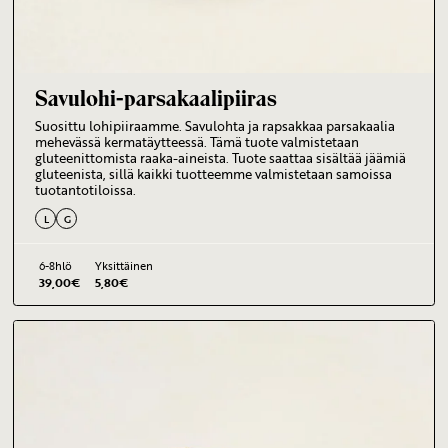
Savulohi-parsakaalipiiras
Suosittu lohipiiraamme. Savulohta ja rapsakkaa parsakaalia
mehevässä kermatäytteessä. Tämä tuote valmistetaan
gluteenittomista raaka-aineista. Tuote saattaa sisältää jäämiä
gluteenista, sillä kaikki tuotteemme valmistetaan samoissa
tuotantotiloissa.
L
G
6-8hlö
Yksittäinen
39,00
€
5,80
€