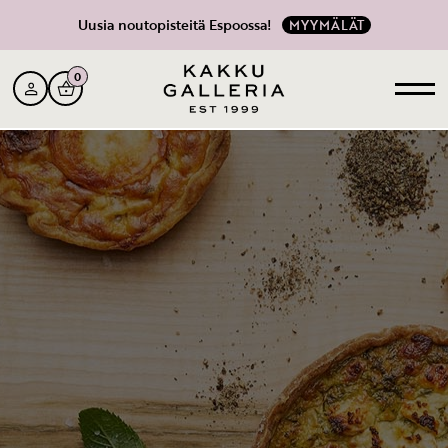
Uusia noutopisteitä Espoossa!
MYYMÄLÄT
0