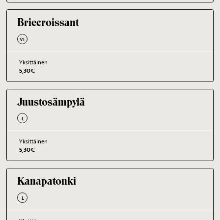
Briecroissant
VL
Yksittäinen
5,30
€
Juustosämpylä
L
Yksittäinen
5,30
€
Kanapatonki
L