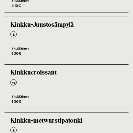
Yksittäinen
6,10
€
Kinkku-Juustosämpylä
L
Yksittäinen
5,30
€
Kinkkucroissant
VL
Yksittäinen
5,30
€
Kinkku-metwurstipatonki
L