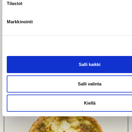
Tilastot
Kinkku-sienipiiras
Markkinointi
Klassikko; saunapalvikinkku, sipulia, sieniä, kermaa,
kananmunaa. Tämä tuote valmistetaan gluteenittomista
raaka-aineista. Tuote saattaa sisältää jäämiä gluteenista, sillä
kaikki tuotteemme valmistetaan samoissa tuotantotiloissa.
L
G
6-8hlö
Yksittäinen
Salli kaikki
39,00
€
5,80
€
Salli valinta
Kiellä