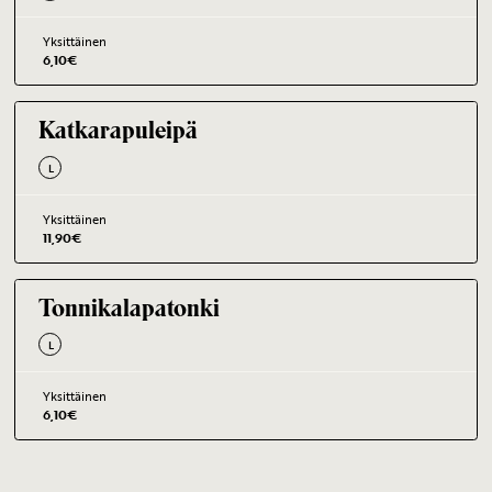
Yksittäinen
6,10
€
Katkarapuleipä
L
Yksittäinen
11,90
€
Tonnikalapatonki
L
Yksittäinen
6,10
€