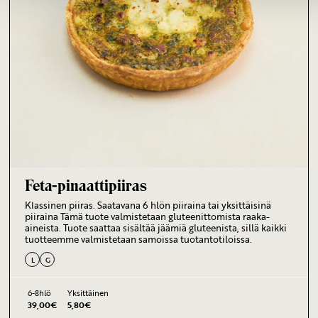
Feta-pinaattipiiras
Klassinen piiras. Saatavana 6 hlön piiraina tai yksittäisinä
piiraina Tämä tuote valmistetaan gluteenittomista raaka-
aineista. Tuote saattaa sisältää jäämiä gluteenista, sillä kaikki
tuotteemme valmistetaan samoissa tuotantotiloissa.
L
G
6-8hlö
Yksittäinen
39,00
€
5,80
€