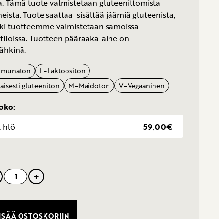
a. Tämä tuote valmistetaan gluteenittomista
neista. Tuote saattaa sisältää jäämiä gluteenista,
ikki tuotteemme valmistetaan samoissa
tiloissa. Tuotteen pääraaka-aine on
ähkinä.
nmunaton
L
=
Laktoositon
aisesti gluteeniton
M
=
Maidoton
V
=
Vegaaninen
koko:
2 hlö
59,00€
+
ISÄÄ OSTOSKORIIN
nen)