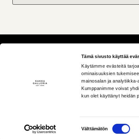
Tämä sivusto käyttää eväs
Käytämme evästeitä tarjoa
ominaisuuksien tukemisee
mainosalan ja analytiikka-
Kumppanimme voivat yhdistää 
kun olet käyttänyt heidän 
info@kakkugalleria.fi
Suostumuksen
Tilaus- ja sopimusehdot
Välttämätön
valinta
Tietosuojaseloste