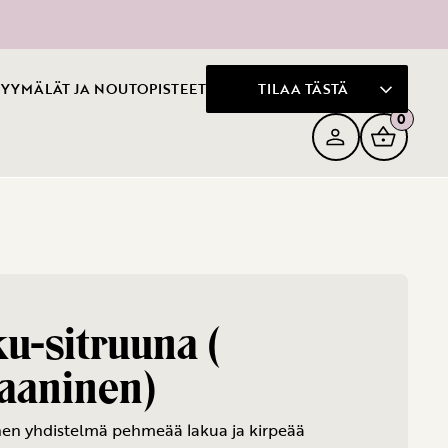
YYMÄLÄT JA NOUTOPISTEET
TILAA TÄSTÄ
0
u-sitruuna (
aaninen)
nen yhdistelmä pehmeää lakua ja kirpeää