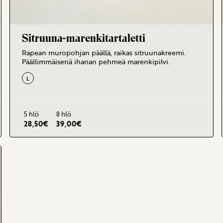
Sitruuna-marenkitartaletti
Rapean muropohjan päällä, raikas sitruunakreemi.
Päällimmäisenä ihanan pehmeä marenkipilvi.
L
5 hlö
8 hlö
28,50
€
39,00
€