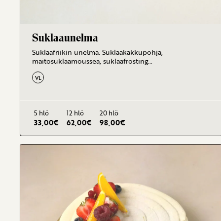
Suklaaunelma
Suklaafriikin unelma. Suklaakakkupohja,
maitosuklaamoussea, suklaafrosting…
VL
5 hlö
12 hlö
20 hlö
33,00
€
62,00
€
98,00
€