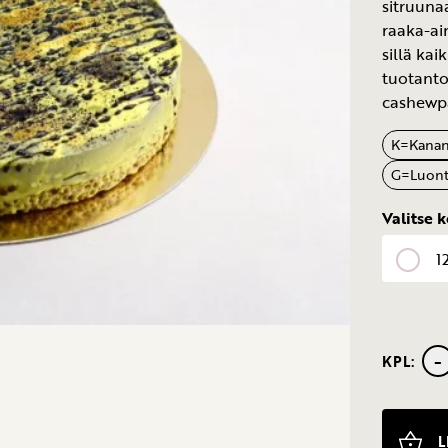
sitruuna
raaka-ai
sillä ka
tuotanto
cashewp
K
=
Kana
G
=
Luont
Valitse 
1
-
KPL:
Laku-
sitruuna
(
L
vegaani