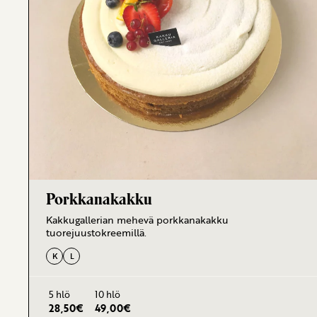
Porkkanakakku
Kakkugallerian mehevä porkkanakakku
tuorejuustokreemillä.
K
L
5 hlö
10 hlö
28,50
€
49,00
€