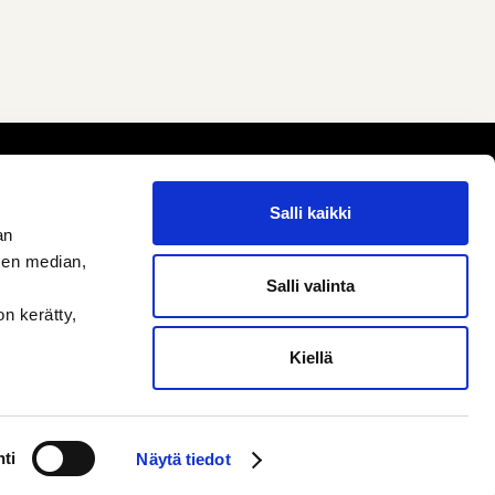
Salli kaikki
an
sen median,
Salli valinta
on kerätty,
Kiellä
ti
Näytä tiedot