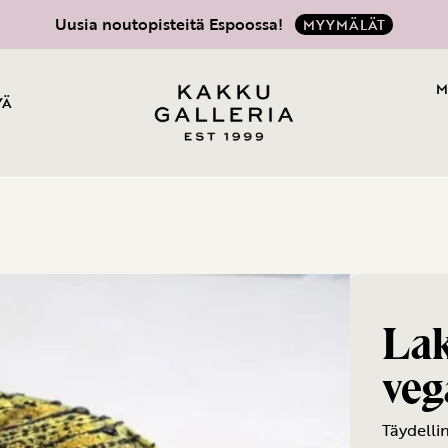
Uusia noutopisteitä Espoossa!
MYYMÄLÄT
M
YÄ
Lak
veg
Täydelli