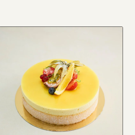
solja,
citronsaftkoncentrat, gul karamellfärg (E102,
ugar, salt, water, gluten-free flour blend (rice flour,
oil
, lemon juice concentrate, yellow food coloring