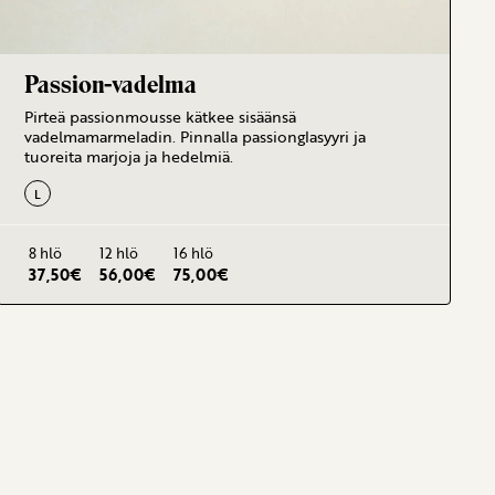
Passion-vadelma
Pirteä passionmousse kätkee sisäänsä
vadelmamarmeladin. Pinnalla passionglasyyri ja
tuoreita marjoja ja hedelmiä.
L
8 hlö
12 hlö
16 hlö
37,50
€
56,00
€
75,00
€