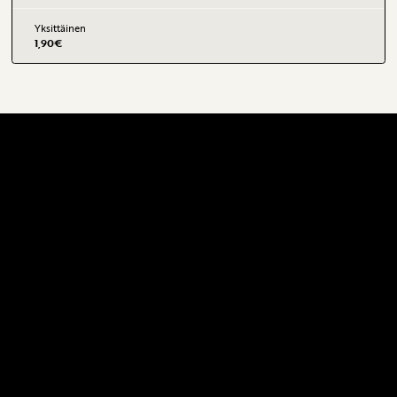
Yksittäinen
1,90
€