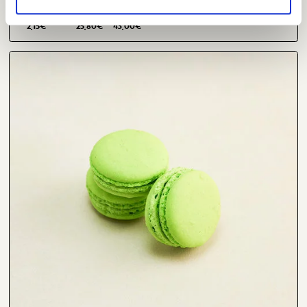
Yksittäinen
12 kpl
20 kpl
2,15
€
25,80
€
43,00
€