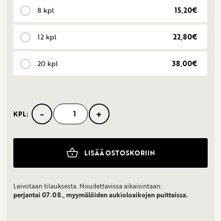
8 kpl
15,20€
12 kpl
22,80€
20 kpl
38,00€
-
+
KPL:
Macaronlajitelmat
määrä
LISÄÄ OSTOSKORIIN
Leivotaan tilauksesta. Noudettavissa aikaisintaan:
perjantai 07.08., myymälöiden aukioloaikojen puitteissa.