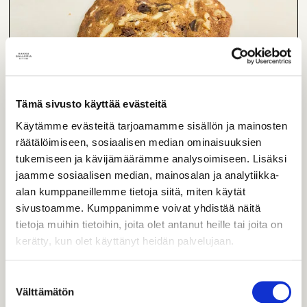
Tämä sivusto käyttää evästeitä
Käytämme evästeitä tarjoamamme sisällön ja mainosten
räätälöimiseen, sosiaalisen median ominaisuuksien
tukemiseen ja kävijämäärämme analysoimiseen. Lisäksi
jaamme sosiaalisen median, mainosalan ja analytiikka-
American Cookie
alan kumppaneillemme tietoja siitä, miten käytät
sivustoamme. Kumppanimme voivat yhdistää näitä
VL
tietoja muihin tietoihin, joita olet antanut heille tai joita on
kerätty, kun olet käyttänyt heidän palvelujaan.
Yksittäinen
3,20
€
Suostumuksen
Välttämätön
valinta