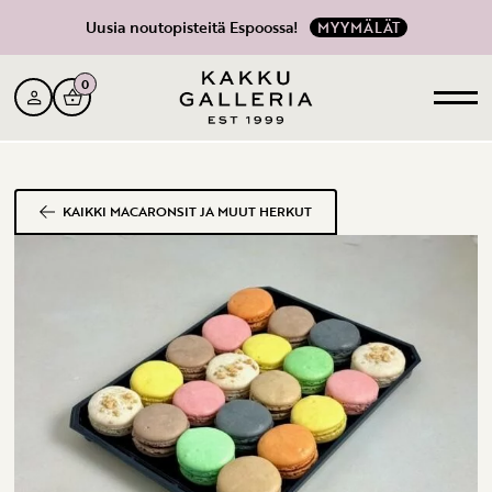
Uusia noutopisteitä Espoossa!
MYYMÄLÄT
0
KAIKKI MACARONSIT JA MUUT HERKUT