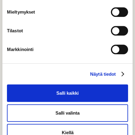
Mieltymykset
Tilastot
Markkinointi
Näytä tiedot
Ylioppilasmacaron
Salli kaikki
Juhlapöytää koristamaan herkulliset suklaatäytteiset
ylioppilaslakkimacaronsimme. Tämä tuote valmistetaan
gluteenittomista raaka-aineista. Tuote saattaa sisältää jäämiä
Salli valinta
gluteenista, sillä kaikki tuotteemme valmistetaan samoissa
tuotantotiloissa. Tuote saatavilla 23.5.-14.6.2026
L
G
Kiellä