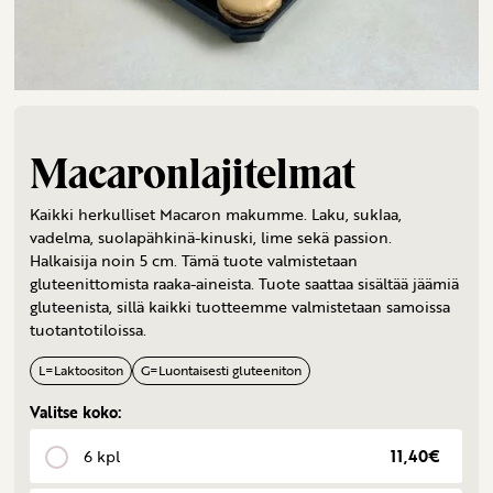
Macaronlajitelmat
Kaikki herkulliset Macaron makumme. Laku, suklaa,
vadelma, suolapähkinä-kinuski, lime sekä passion.
Halkaisija noin 5 cm. Tämä tuote valmistetaan
gluteenittomista raaka-aineista. Tuote saattaa sisältää jäämiä
gluteenista, sillä kaikki tuotteemme valmistetaan samoissa
tuotantotiloissa.
L
=
Laktoositon
G
=
Luontaisesti gluteeniton
Valitse koko:
6 kpl
11,40€