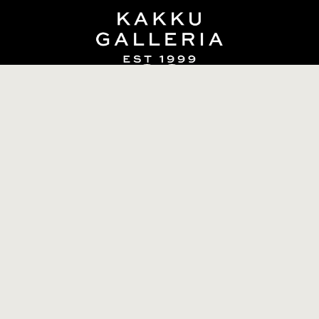
info@kakkugalleria.fi
Tilaus- ja sopimusehdot
Tietosuojaseloste
Oiva-raportti