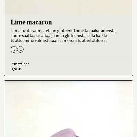
Lime macaron
Tämä tuote valmistetaan gluteenittomista raaka-aineista.
Tuote saattaa sisältää jäämiä gluteenista, sillä kaikki
tuotteemme valmistetaan samoissa tuotantotiloissa.
L
G
Yksittäinen
1,90
€