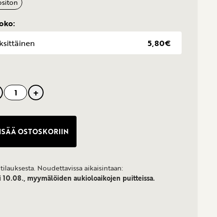
ositon
koko:
ksittäinen
5,80€
+
tartaletti
ISÄÄ OSTOSKORIIN
tilauksesta. Noudettavissa aikaisintaan:
 10.08., myymälöiden aukioloaikojen puitteissa.