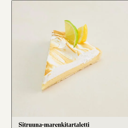
Sugar, egg, wheat flour, margarine(vegetable oils, palm
acid), gelatin, blueberry, jelly (sugar, glucose syrup, 
(modified starch E1422 (corn)
Sitruuna-marenkitartaletti