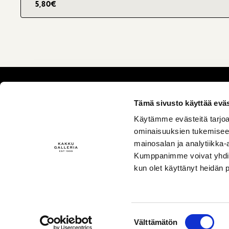
5,80
€
Tämä sivusto käyttää eväs
Käytämme evästeitä tarjoa
ominaisuuksien tukemisee
mainosalan ja analytiikka-
Kumppanimme voivat yhdistää 
kun olet käyttänyt heidän 
info@kakkugalleria.fi
Suostumuksen
Tilaus- ja sopimusehdot
Välttämätön
valinta