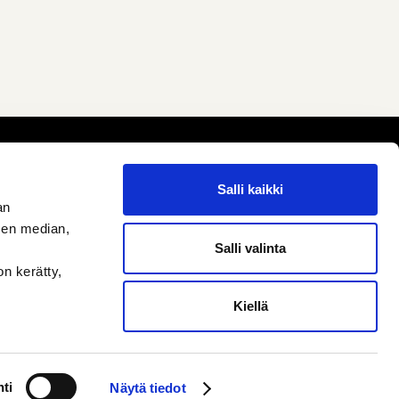
Salli kaikki
an
sen median,
Salli valinta
on kerätty,
Kiellä
ti
Näytä tiedot