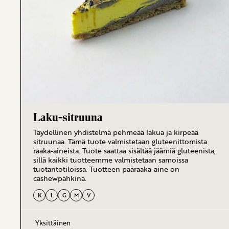
Laku-sitruuna
Täydellinen yhdistelmä pehmeää lakua ja kirpeää
sitruunaa. Tämä tuote valmistetaan gluteenittomista
raaka-aineista. Tuote saattaa sisältää jäämiä gluteenista,
sillä kaikki tuotteemme valmistetaan samoissa
tuotantotiloissa. Tuotteen pääraaka-aine on
cashewpähkinä.
K
L
G
M
V
Yksittäinen