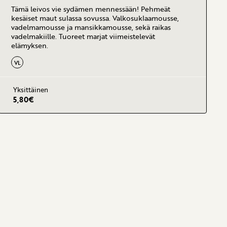
Tämä leivos vie sydämen mennessään! Pehmeät
kesäiset maut sulassa sovussa. Valkosuklaamousse,
vadelmamousse ja mansikkamousse, sekä raikas
vadelmakiille. Tuoreet marjat viimeistelevät
elämyksen.
VL
Yksittäinen
5,80
€