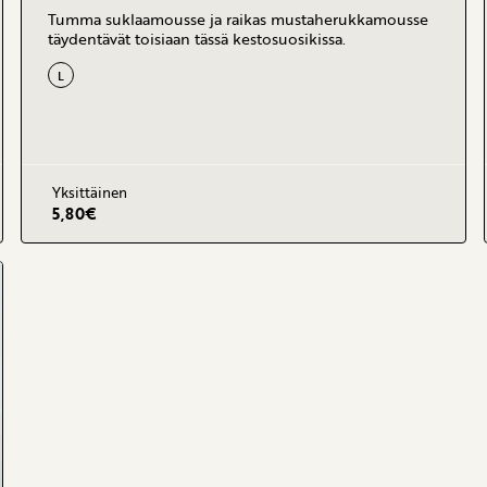
Tumma suklaamousse ja raikas mustaherukkamousse
täydentävät toisiaan tässä kestosuosikissa.
L
Yksittäinen
5,80
€