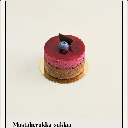
, rape, cocos, E471, beta-carotene, cream cheese (Arla) (past
dextrose, thickeners E440 and E415, acidity regulators E330 and
Mustaherukka-suklaa