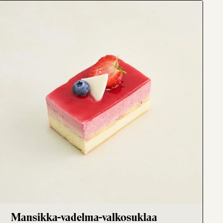
eurized herbal powder, cream, salt, lactase enzyme,
 E331, preservative E202) , liquid concentrates
Mansikka-vadelma-valkosuklaa