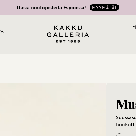
Uusia noutopisteitä Espoossa!
MYYMÄLÄT
M
YÄ
Mus
Suussasu
houkutte