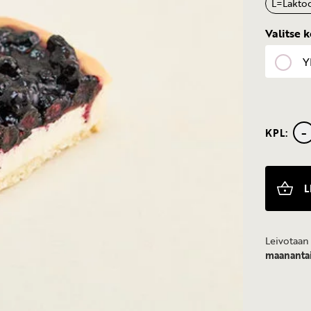
L
=
Lakto
Valitse 
Y
-
KPL:
Mustikka
määrä
L
Leivotaan 
maanantai