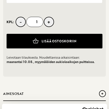
-
+
KPL:
Puolukkapiiras
määrä
LISÄÄ OSTOSKORIIN
Leivotaan tilauksesta. Noudettavissa aikaisintaan:
maanantai 10.08., myymälöiden aukioloaikojen puitteissa.
+
AINESOSAT
Sokeri,
voi, kananmuna, vehnäjauho
, leivinjauhe,
tuorejuusto
+
ALLERGEENITIEDOT