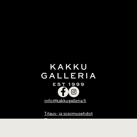
info@kakkugalleria.fi
Tilaus- ja sopimusehdot
Tietosuojaseloste
Oiva-raportti