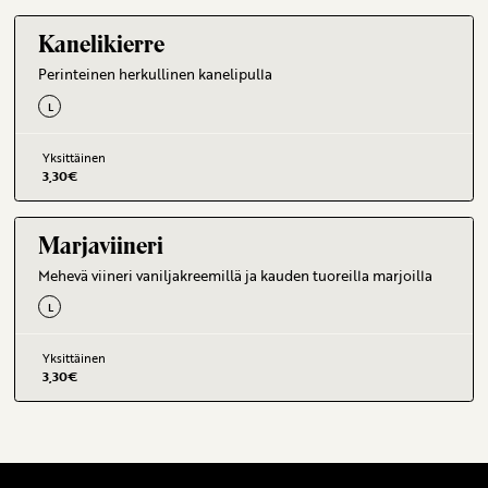
Kanelikierre
Perinteinen herkullinen kanelipulla
L
Yksittäinen
3,30
€
Marjaviineri
Mehevä viineri vaniljakreemillä ja kauden tuoreilla marjoilla
L
Yksittäinen
3,30
€