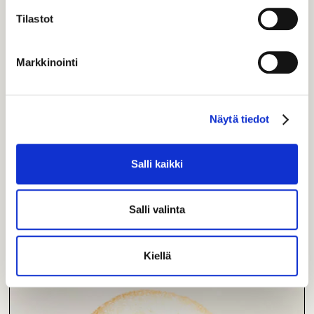
Tilastot
Markkinointi
Omenapiiras
Vastustamattoman herkullinen omenapiirakka. Tarjoa
Näytä tiedot
vaikkapa lämmitettynä ja vaniljakastikkeen kera.
L
Salli kaikki
10 hlö
36,00
€
Salli valinta
Kiellä