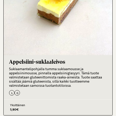
Appelsiini-suklaaleivos
Suklaamantelipohjalla tumma suklaamousse ja
appelsiinimousse, pinnalla appelsiiniglasyyri. Tämä tuote
valmistetaan gluteenittomista raaka-aineista. Tuote saattaa
sisältää jäämiä gluteenista, sillä kaikki tuotteemme
valmistetaan samoissa tuotantotiloissa.
L
G
Yksittäinen
5,80
€