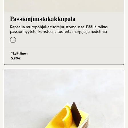
Passionjuustokakkupala
Rapealla muropohjalla tuorejuustomousse. Päällä raikas
passionhyytelö, koristeena tuoreita marjoja ja hedelmiä.
L
Yksittäinen
5,80
€