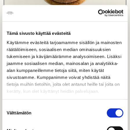
Tämä sivusto käyttää evästeitä
Käytämme evästeitä tarjoamamme sisällön ja mainosten
Mustaherukka-suklaa
räätälöimiseen, sosiaalisen median ominaisuuksien
tukemiseen ja kävijämäärämme analysoimiseen. Lisäksi
Tumma suklaamousse ja raikas mustaherukkamousse
täydentävät toisiaan tässä kestosuosikissa.
jaamme sosiaalisen median, mainosalan ja analytiikka-
alan kumppaneillemme tietoja siitä, miten käytät
L
sivustoamme. Kumppanimme voivat yhdistää näitä
tietoja muihin tietoihin, joita olet antanut heille tai joita on
Yksittäinen
5,80
€
kerätty, kun olet käyttänyt heidän palvelujaan.
Suostumuksen
Välttämätön
valinta