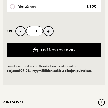
Yksittäinen
5,80€
-
+
KPL:
Sitruuna-
marenkitartaletti
määrä
LISÄÄ OSTOSKORIIN
Leivotaan tilauksesta. Noudettavissa aikaisintaan:
perjantai 07.08., myymälöiden aukioloaikojen puitteissa.
+
AINESOSAT