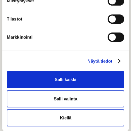
Mieltymykset
Tilastot
Markkinointi
Näytä tiedot
Salli kaikki
Salli valinta
Suklaaunelma
Suklaafriikin unelma. Suklaakakkupohja,
maitosuklaamoussea, suklaafrosting…
Kiellä
VL