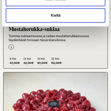
Kiellä
Mustaherukka-suklaa
Tumma suklaamousse ja raikas mustaherukkamousse
täydentävät toisiaan tässä klassikossa.
L
8 hlö
12 hlö
16 hlö
25 hlö
43,00
€
62,00
€
83,00
€
112,00
€