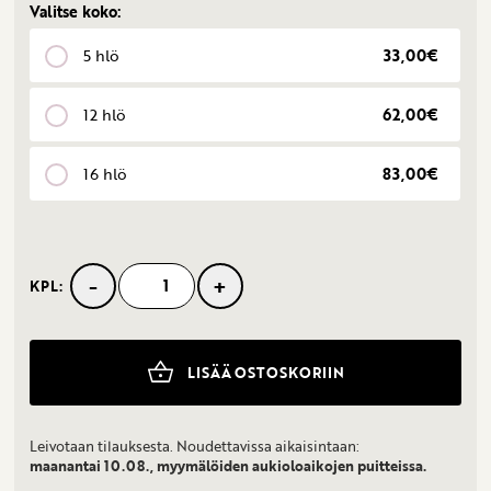
Valitse koko:
5 hlö
33,00€
12 hlö
62,00€
16 hlö
83,00€
-
+
KPL:
Appelsiini-
suklaa
määrä
LISÄÄ OSTOSKORIIN
Leivotaan tilauksesta. Noudettavissa aikaisintaan:
maanantai 10.08., myymälöiden aukioloaikojen puitteissa.