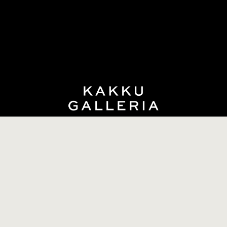
info@kakkugalleria.fi
Tilaus- ja sopimusehdot
Tietosuojaseloste
Oiva-raportti