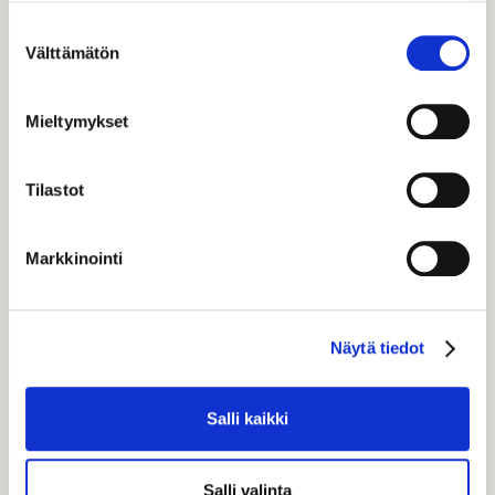
VL
Suostumuksen
Välttämätön
valinta
8 hlö
12 hlö
16 hlö
25 hlö
43,00
€
62,00
€
83,00
€
112,00
€
Mieltymykset
Tilastot
Markkinointi
Näytä tiedot
Salli kaikki
Salli valinta