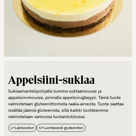
Appelsiini-suklaa
Suklaamantelipohjalla tumma suklaamousse ja
appelsiinimousse, pinnalla appelsiiniglasyyri. Tämä tuote
valmistetaan gluteenittomista raaka-aineista. Tuote saattaa
sisältää jäämiä gluteenista, sillä kaikki tuotteemme
valmistetaan samoissa tuotantotiloissa.
L
=
Laktoositon
G
=
Luontaisesti gluteeniton