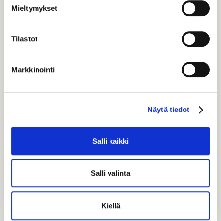
Mieltymykset
Tilastot
Markkinointi
Näytä tiedot
Salli kaikki
Pikkuleipä-lajitelma 350-400g
Salli valinta
Herkullinen lajitelma suklaisia pikkuleipiä.
L
Kiellä