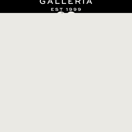
info@kakkugalleria.fi
Tilaus- ja sopimusehdot
Tietosuojaseloste
Oiva-raportti