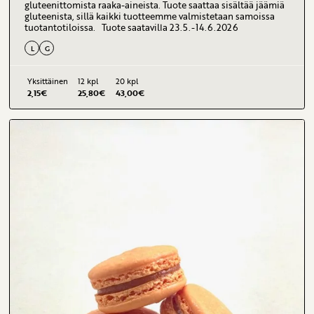
gluteenittomista raaka-aineista. Tuote saattaa sisältää jäämiä
gluteenista, sillä kaikki tuotteemme valmistetaan samoissa
tuotantotiloissa. Tuote saatavilla 23.5.-14.6.2026
L
G
Yksittäinen
12 kpl
20 kpl
2,15
€
25,80
€
43,00
€