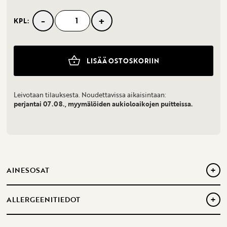
-
+
KPL:
Kaura-
karpalo
Cookie
määrä
LISÄÄ OSTOSKORIIN
Leivotaan tilauksesta. Noudettavissa aikaisintaan:
perjantai 07.08., myymälöiden aukioloaikojen puitteissa.
+
AINESOSAT
Voi, sokeri, kananmuna, kaura, vehnäjauho, karpalo
+
ALLERGEENITIEDOT
Smör, socker, ägg, havre, vetemjöl, tranbär