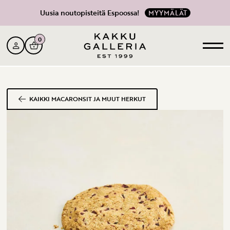
Uusia noutopisteitä Espoossa!
MYYMÄLÄT
0
KAIKKI MACARONSIT JA MUUT HERKUT