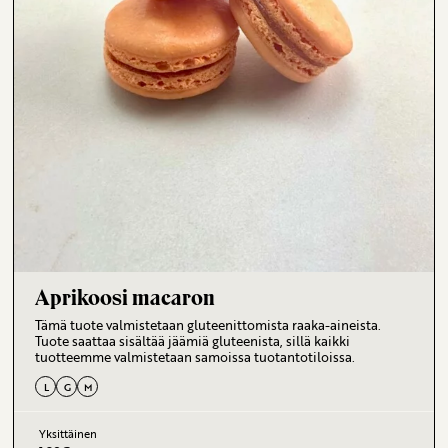
Aprikoosi macaron
Tämä tuote valmistetaan gluteenittomista raaka-aineista.
Tuote saattaa sisältää jäämiä gluteenista, sillä kaikki
tuotteemme valmistetaan samoissa tuotantotiloissa.
L
G
M
Yksittäinen