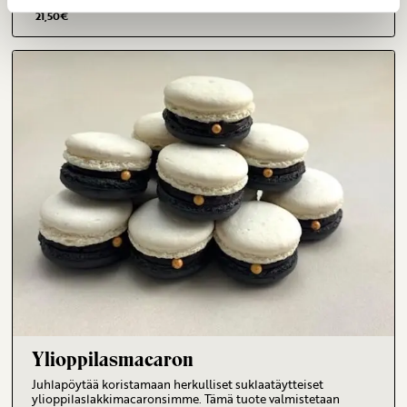
Yksittäinen
21,50
€
Ylioppilasmacaron
Juhlapöytää koristamaan herkulliset suklaatäytteiset
ylioppilaslakkimacaronsimme. Tämä tuote valmistetaan