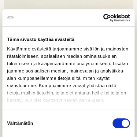
Lime macaron
Tämä tuote valmistetaan gluteenittomista raaka-aineista.
Tuote saattaa sisältää jäämiä gluteenista, sillä kaikki
Tämä sivusto käyttää evästeitä
tuotteemme valmistetaan samoissa tuotantotiloissa.
Käytämme evästeitä tarjoamamme sisällön ja mainosten
L
G
räätälöimiseen, sosiaalisen median ominaisuuksien
tukemiseen ja kävijämäärämme analysoimiseen. Lisäksi
Yksittäinen
jaamme sosiaalisen median, mainosalan ja analytiikka-
1,90
€
alan kumppaneillemme tietoja siitä, miten käytät
sivustoamme. Kumppanimme voivat yhdistää näitä
tietoja muihin tietoihin, joita olet antanut heille tai joita on
kerätty, kun olet käyttänyt heidän palvelujaan.
Suostumuksen
Välttämätön
valinta