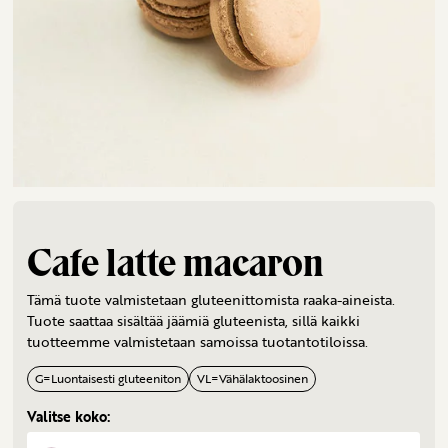
Cafe latte macaron
Tämä tuote valmistetaan gluteenittomista raaka-aineista.
Tuote saattaa sisältää jäämiä gluteenista, sillä kaikki
tuotteemme valmistetaan samoissa tuotantotiloissa.
G
=
Luontaisesti gluteeniton
VL
=
Vähälaktoosinen
Valitse koko: