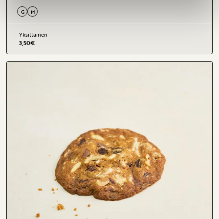
G
M
Yksittäinen
3,50
€