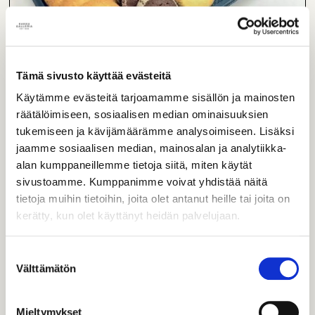
Tämä sivusto käyttää evästeitä
Käytämme evästeitä tarjoamamme sisällön ja mainosten
räätälöimiseen, sosiaalisen median ominaisuuksien
tukemiseen ja kävijämäärämme analysoimiseen. Lisäksi
jaamme sosiaalisen median, mainosalan ja analytiikka-
Pikkuleipä-lajitelma 350-400g
alan kumppaneillemme tietoja siitä, miten käytät
Herkullinen lajitelma suklaisia pikkuleipiä.
sivustoamme. Kumppanimme voivat yhdistää näitä
tietoja muihin tietoihin, joita olet antanut heille tai joita on
L
kerätty, kun olet käyttänyt heidän palvelujaan.
Yksittäinen
21,50
€
Suostumuksen
Välttämätön
valinta
Mieltymykset