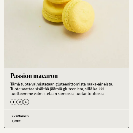
Passion macaron
Tämä tuote valmistetaan gluteenittomista raaka-aineista.
Tuote saattaa sisältää jäämiä gluteenista, sillä kaikki
tuotteemme valmistetaan samoissa tuotantotiloissa.
L
G
M
Yksittäinen
1,90
€