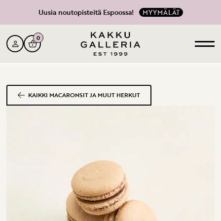
Uusia noutopisteitä Espoossa!
MYYMÄLÄT
0
KAIKKI MACARONSIT JA MUUT HERKUT