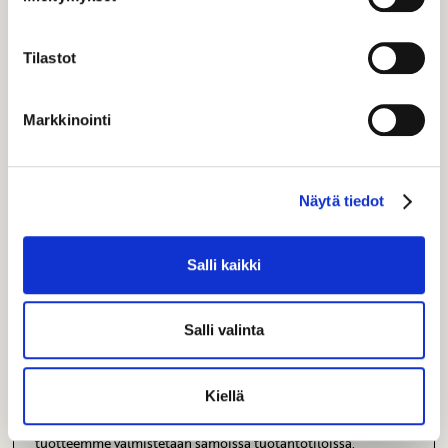
Tilastot
Markkinointi
Näytä tiedot
Salli kaikki
Salli valinta
Jättimarenki
Kiellä
Tämä tuote valmistetaan gluteenittomista raaka-aineista.
Tuote saattaa sisältää jäämiä gluteenista, sillä kaikki
tuotteemme valmistetaan samoissa tuotantotiloissa.