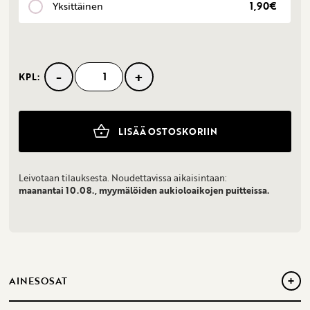
Yksittäinen
1,90€
-
+
KPL:
Cafe
latte
macaron
määrä
LISÄÄ OSTOSKORIIN
Leivotaan tilauksesta. Noudettavissa aikaisintaan:
maanantai 10.08., myymälöiden aukioloaikojen puitteissa.
+
AINESOSAT